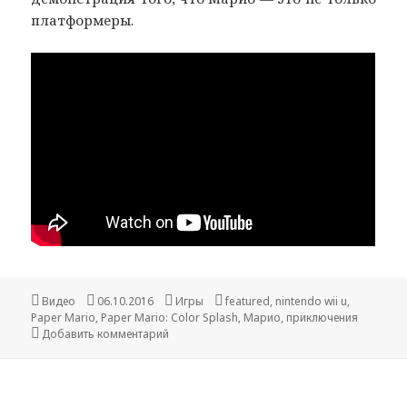
платформеры.
Формат
Опубликовано
Рубрики
Метки
Видео
06.10.2016
Игры
featured
,
nintendo wii u
,
Paper Mario
,
Paper Mario: Color Splash
,
Марио
,
приключения
к записи Обзор Paper Mario: Color Splash
Добавить комментарий