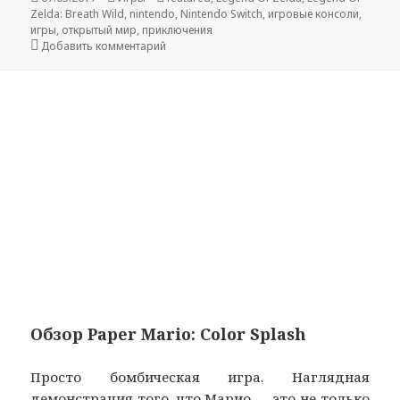
Zelda: Breath Wild
,
nintendo
,
Nintendo Switch
,
игровые консоли
,
игры
,
открытый мир
,
приключения
к записи Legend Of Zelda: Breath Of The Wi
Добавить комментарий
Обзор Paper Mario: Color Splash
Просто бомбическая игра. Наглядная
демонстрация того, что Марио — это не только