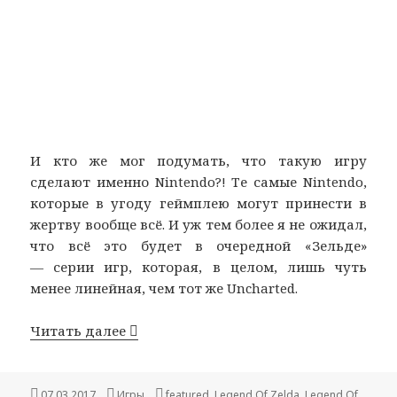
И кто же мог подумать, что такую игру
сделают именно Nintendo?! Те самые Nintendo,
которые в угоду геймплею могут принести в
жертву вообще всё. И уж тем более я не ожидал,
что всё это будет в очередной «Зельде»
— серии игр, которая, в целом, лишь чуть
менее линейная, чем тот же Uncharted.
Legend Of Zelda: Breath Of The Wild —
Читать далее
Опубликовано
Рубрики
Метки
07.03.2017
Игры
featured
,
Legend Of Zelda
,
Legend Of