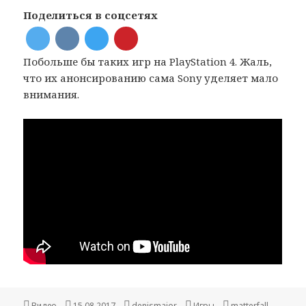
Поделиться в соцсетях
Побольше бы таких игр на PlayStation 4. Жаль,
что их анонсированию сама Sony уделяет мало
внимания.
Формат
Опубликовано
Автор
Рубрики
Метки
Видео
15.08.2017
denismajor
Игры
matterfall
,