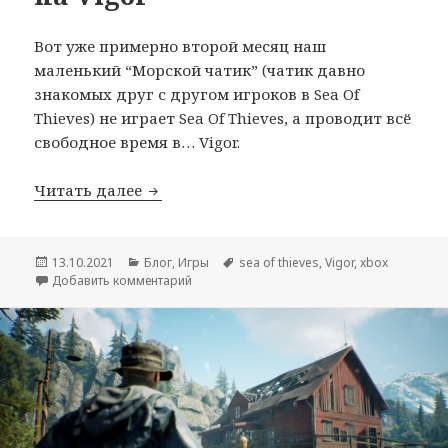
Вот уже примерно второй месяц наш
маленький “Морской чатик” (чатик давно
знакомых друг с другом игроков в Sea Of
Thieves) не играет Sea Of Thieves, а проводит всё
свободное время в… Vigor.
Променял Sea Of Thieves на Vigor
Читать далее
Опубликовано
Рубрики
Метки
13.10.2021
Блог
,
Игры
sea of thieves
,
Vigor
,
xbox
к записи Променял Sea Of Thieves на Vigor
Добавить комментарий