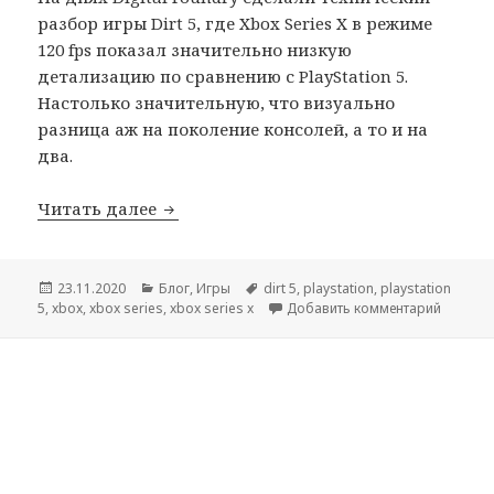
разбор игры Dirt 5, где Xbox Series X в режиме
120 fps показал значительно низкую
детализацию по сравнению с PlayStation 5.
Настолько значительную, что визуально
разница аж на поколение консолей, а то и на
два.
О реакции разработчиков Dirt 5 на фа
Читать далее
Опубликовано
Рубрики
Метки
23.11.2020
Блог
,
Игры
dirt 5
,
playstation
,
playstation
к запис
5
,
xbox
,
xbox series
,
xbox series x
Добавить комментарий