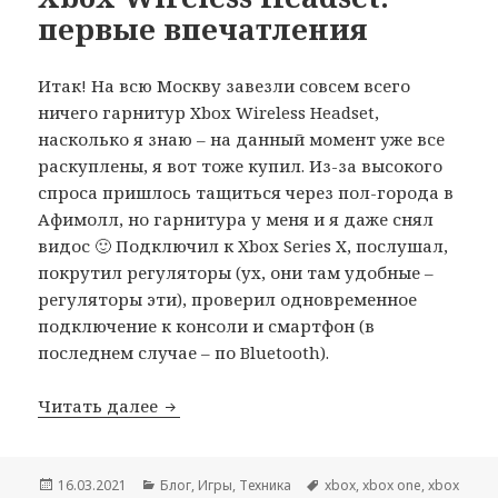
первые впечатления
Итак! На всю Москву завезли совсем всего
ничего гарнитур Xbox Wireless Headset,
насколько я знаю – на данный момент уже все
раскуплены, я вот тоже купил. Из-за высокого
спроса пришлось тащиться через пол-города в
Афимолл, но гарнитура у меня и я даже снял
видос 🙂 Подключил к Xbox Series X, послушал,
покрутил регуляторы (ух, они там удобные –
регуляторы эти), проверил одновременное
подключение к консоли и смартфон (в
последнем случае – по Bluetooth).
Xbox Wireless Headset: первые впечат
Читать далее
Опубликовано
Рубрики
Метки
16.03.2021
Блог
,
Игры
,
Техника
xbox
,
xbox one
,
xbox