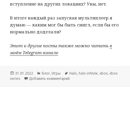
вступление на других локациях? Увы, нет.
В итоге каждый раз запуская мультиплеер я
думаю — каким мог бы быть сингл, если бы его
нормально доделали?
Этот и другие посты также можно читать
в
моём Telegram-канале
Опубликовано
Рубрики
Метки
31.01.2022
Блог
,
Игры
Halo
,
halo infinite
,
xbox
,
xbox
к записи Нереализованный потенциа
series
Добавить комментарий