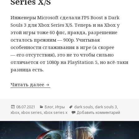
Series X/S
Инженеры Microsoft сделали FPS Boost в Dark
Souls 3 для Xbox Series X/S. Теперь и на Xbox у
этой игры тоже 60 фпс, правда, разрешение
осталось прежним — 900р. Учитывая
особенности сглаживания в игре (а скорее
— его отсутствия), это не то чтобы сильно
отличается от 1080p на PlayStation 5, но всё-таки
разница есть.
Dark Souls 3 теперь работает в 60 FPS н
Читать далее
Опубликовано
Рубрики
Метки
08.07.2021
Блог
,
Игры
dark souls
,
dark souls 3
,
к записи D
xbox
,
xbox series
,
xbox series x
Добавить комментарий