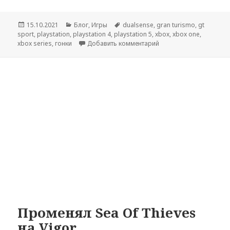
Опубликовано
Рубрики
Метки
15.10.2021
Блог
,
Игры
dualsense
,
gran turismo
,
gt
sport
,
playstation
,
playstation 4
,
playstation 5
,
xbox
,
xbox one
,
к записи DualSense vs.
xbox series
,
гонки
Добавить комментарий
Променял Sea Of Thieves
на Vigor