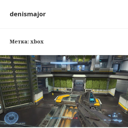
denismajor
Метка:
xbox