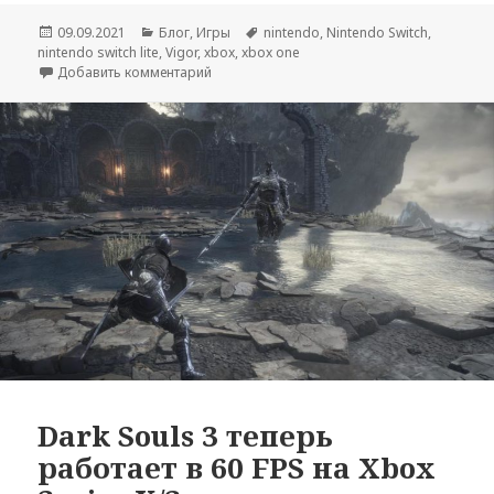
Опубликовано
Рубрики
Метки
09.09.2021
Блог
,
Игры
nintendo
,
Nintendo Switch
,
nintendo switch lite
,
Vigor
,
xbox
,
xbox one
к записи Сейчас играю: Vigor
Добавить комментарий
Dark Souls 3 теперь
работает в 60 FPS на Xbox