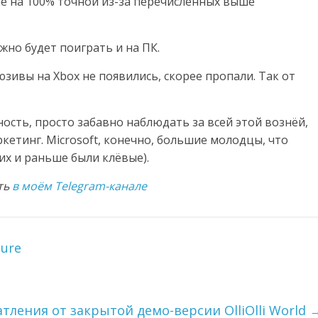
не на 100% точной из-за перечисленных выше
ожно будет поиграть и на ПК.
зивы на Xbox не появились, скорее пропали. Так от
ность, просто забавно наблюдать за всей этой вознёй,
кетинг. Microsoft, конечно, большие молодцы, что
их и раньше были клёвые).
ать
в моём Telegram-канале
ture
тления от закрытой демо-версии OlliOlli World