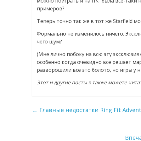
можно поиграть и на ПК” была всё-таки 
примеров?
Теперь точно так же в тот же Starfield м
Формально не изменилось ничего. Эксклю
чего шум?
(Мне лично побоку на всю эту эксклюзив
особенно когда очевидно всё решает мар
разворошили всё это болото, но игры у н
Этот и другие посты в также можете чит
←
Главные недостатки Ring Fit Adven
Впеча