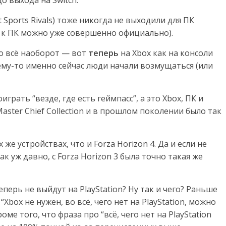
о выхода на Switch.
ct Sports Rivals) тоже никогда не выходили для ПК
ть к ПК можно уже совершенно официально).
ло всё наоборот — вот
теперь
на Xbox как на консоли
ему-то именно сейчас люди начали возмущаться (или
оиграть “везде, где есть геймпасс”, а это Xbox, ПК и
 Master Chief Collection и в прошлом поколении было так
х же устройствах, что и Forza Horizon 4. Да и если не
к уж давно, с Forza Horizon 3 была точно такая же
перь не выйдут на PlayStation? Ну так и чего? Раньше
Xbox не нужен, во всё, чего нет на PlayStation, можно
ме того, что фраза про “всё, чего нет на PlayStation