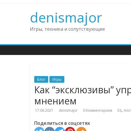
Skip
to
denismajor
content
Игры, техника и сопутствующее
Блог
Игры
Как “эксклюзивы” у
мнением
,
17.06.2021
denismajor
0 Комментариев
E3
micr
Поделиться в соцсетях