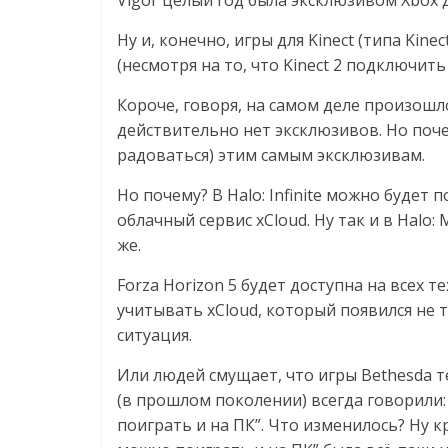
Vigor целый год была эксклюзивом Xbox д
Ну и, конечно, игры для Kinect (типа Kine
(несмотря на то, что Kinect 2 подключи
Короче, говоря, на самом деле произош
действительно нет эксклюзивов. Но поч
радоваться) этим самым эксклюзивам.
Но почему? В Halo: Infinite можно будет п
облачный сервис xCloud. Ну так и в Halo:
же.
Forza Horizon 5 будет доступна на всех те
учитывать xCloud, который появился не та
ситуация.
Или людей смущает, что игры Bethesda те
(в прошлом поколении) всегда говорили: “
поиграть и на ПК”. Что изменилось? Ну кро