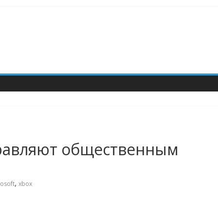
правляют общественным
,
osoft
xbox