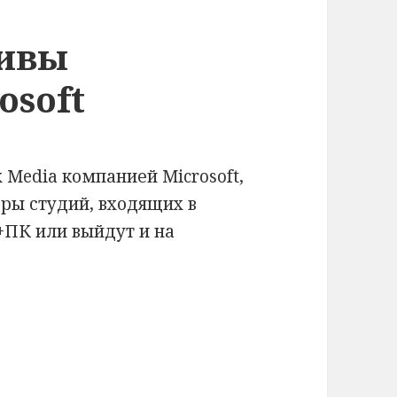
зивы
osoft
 Media компанией Microsoft,
гры студий, входящих в
+ПК или выйдут и на
евыгодны Microsoft