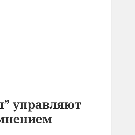
ы” управляют
мнением