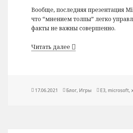
Вообще, последняя презентация Mic
что “мнением толпы” легко управл
факты не важны совершенно.
Как “эксклюзивы” у
Читать далее
Опубликовано
Рубрики
Метки
17.06.2021
Блог
,
Игры
E3
,
microsoft
,