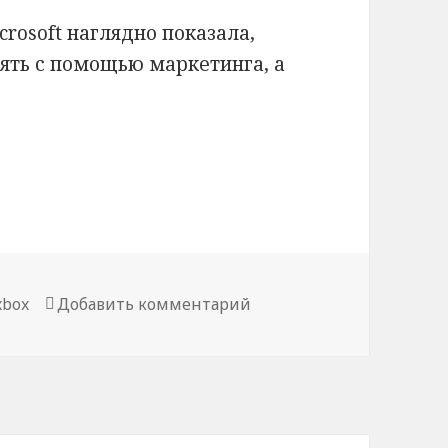
rosoft наглядно показала,
ять с помощью маркетинга, а
правляют общественным мнением
к записи Как “эксклюз
xbox
Добавить комментарий