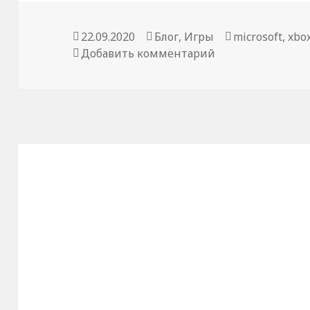
Опубликовано
Рубрики
Метки
22.09.2020
Блог
,
Игры
microsoft
,
xbo
к записи Почему
Добавить комментарий