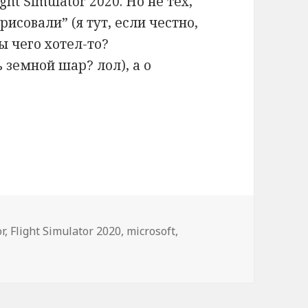
ht Simulator 2020. Но не тех,
исовали” (я тут, если честно,
 чего хотел-то?
ь земной шар? лол), а о
ht Simulator 2020
r
,
Flight Simulator 2020
,
microsoft
,
осяки перевода Flight Simulator 2020