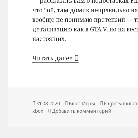
— рассказать вам о недостатках Flig
что “ой, там домик неправильно нар
вообще не понимаю претензий — ты
детализацию как в GTA V, но на вес
настоящих.
Косяки перевода Flig
Читать далее
Опубликовано
Рубрики
Метки
31.08.2020
Блог
,
Игры
Flight Simulato
к записи К
xbox
Добавить комментарий