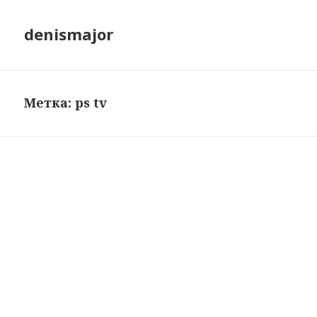
denismajor
Метка:
ps tv