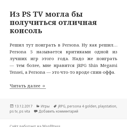
Из PS TV могла бы
получиться отличная
консоль
Решил тут поиграть в Persona. Ну как решил…
Persona 5 называется критиками одной из
лучших игр этого года. Надо же поиграть
— тем более, мне нравится jRPG Shin Megami
Tensei, а Persona — это что-то вроде спин-оффа.
Из PS TV могла бы получиться отличн
Читать далее
Опубликовано
Рубрики
Метки
13.12.2017
Игры
jRPG
,
persona 4 golden
,
playstation
,
к записи Из PS TV могла бы 
ps tv
,
ps vita
Добавить комментарий
Сайт работает на WordPress