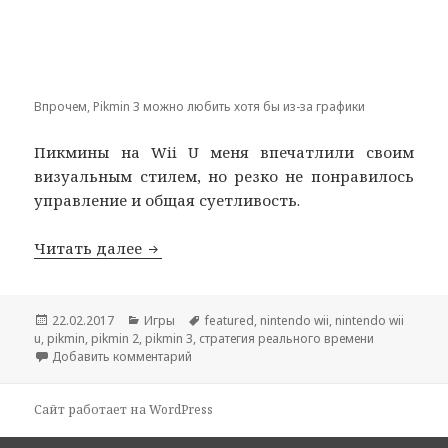
Впрочем, Pikmin 3 можно любить хотя бы из-за графики
Пикмины на Wii U меня впечатлили своим
визуальным стилем, но резко не понравилось
управление и общая суетливость.
Pikmin: раньше было лучше
Читать далее
Опубликовано
Рубрики
Метки
22.02.2017
Игры
featured
,
nintendo wii
,
nintendo wii
u
,
pikmin
,
pikmin 2
,
pikmin 3
,
стратегия реального времени
к записи Pikmin: раньше было лучше
Добавить комментарий
Сайт работает на WordPress