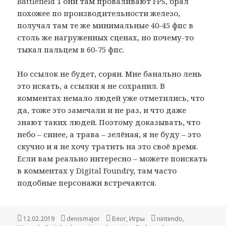
Battlefield 1 они там проваливают FPS, брал
похожее по производительности железо,
получал там те же минимальные 40-45 фпс в
столь же нагруженных сценах, но почему-то
тыкал пальцем в 60-75 фпс.
Но ссылок не будет, сорян. Мне банально лень
это искать, а ссылки я не сохранил. В
комментах немало людей уже отметились, что
да, тоже это замечали и не раз, и что даже
знают таких людей. Поэтому доказывать, что
небо – синее, а трава – зелёная, я не буду – это
скучно и я не хочу тратить на это своё время.
Если вам реально интересно – можете поискать
в комментах у Digital Foundry, там часто
подобные персонажи встречаются.
Опубликовано
Автор
Рубрики
Метки
12.02.2019
denismajor
Блог
,
Игры
nintendo
,