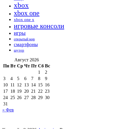
xbox
xbox one
xbox one x
игровые консоли
игры
открытый мир
смартфоны
шутер
Август 2026
Пн
Вт
Ср
Чт
Пт
Сб
Вс
1
2
3
4
5
6
7
8
9
10
11
12
13
14
15
16
17
18
19
20
21
22
23
24
25
26
27
28
29
30
31
« Фев