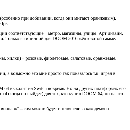
 (особенно при добивании, когда они мигают оранжевым),
 fps.
ации соответствующие – метро, магазины, улицы. Арт-дизайн,
то ли. Только в типичной для DOOM 2016 жёлтоватой гамме.
ы, хилки) – розовые, фиолетовые, салатовые, оранжевые.
, а возможно это мне просто так показалось т.к. играл в
OM 64 выходит на Switch вовремя. Но на других платформах его
rnal (когда он выйдет) для тех, кто купил DOOM 64, но на этот
 “Авиапарк” – там можно будет и плюшевого какодемона