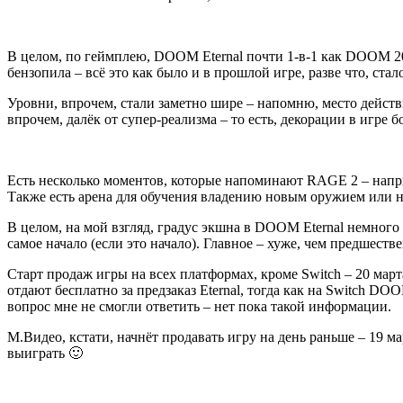
В целом, по геймплею, DOOM Eternal почти 1-в-1 как DOOM 20
бензопила – всё это как было и в прошлой игре, разве что, ста
Уровни, впрочем, стали заметно шире – напомню, место действи
впрочем, далёк от супер-реализма – то есть, декорации в игре
Есть несколько моментов, которые напоминают RAGE 2 – напри
Также есть арена для обучения владению новым оружием или 
В целом, на мой взгляд, градус экшна в DOOM Eternal немного 
самое начало (если это начало). Главное – хуже, чем предшестве
Старт продаж игры на всех платформах, кроме Switch – 20 март
отдают бесплатно за предзаказ Eternal, тогда как на Switch DO
вопрос мне не смогли ответить – нет пока такой информации.
М.Видео, кстати, начнёт продавать игру на день раньше – 19 
выиграть 🙂