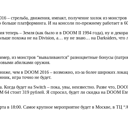
16 – стрельба, движения, импакт, получение хилок из монстров
ло больше платформинга. И на консоли по-прежнему работает в 60
я теперь – Земля (как было и в DOOM II 1994 года), ну и декор
 больше похожа не на Division, а… ну не знаю… на Darksiders, ч
мер, из монстров “вываливаются” разноцветные бонусы (патрон
новыми абилками оружия.
ниже, чем в DOOM 2016 – возможно, из-за более широких локаций
нник, игра точно не будет.
а. Когда будет на Switch – пока, увы, неизвестно. Разве что, DO
OM 64 стоит 319 рублей. Я спросил, будет ли скидка на DOOM Ete
марта в 18:00. Самое крупное мероприятие будет в Москве, в ТЦ