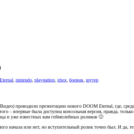
)
ternal
,
nintendo
,
playstation
,
xbox
,
боевик
,
шутер
Видео) проводили презентацию нового DOOM Eternal, где, среди
того – впервые была доступна консольная версия, правда, только
 лица и уже известных вам геймплейных роликов 🙂
амого начала или нет, но вступительный ролик точно был. И да,