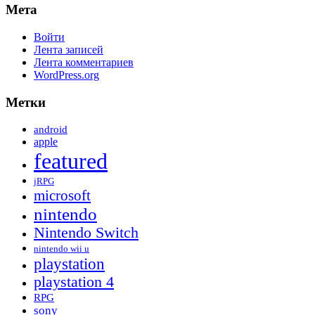
Мета
Войти
Лента записей
Лента комментариев
WordPress.org
Метки
android
apple
featured
jRPG
microsoft
nintendo
Nintendo Switch
nintendo wii u
playstation
playstation 4
RPG
sony