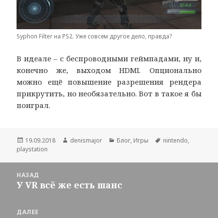
Syphon Filter на PS2. Уже совсем другое дело, правда?
В идеале – с беспроводными геймпадами, ну и,
конечно же, выходом HDMI. Опционально
можно ещё повышение разрешения рендера
прикрутить, но необязательно. Вот в такое я бы
поиграл.
Опубликовано
Автор
Рубрики
Метки
19.09.2018
denismajor
Блог
,
Игры
nintendo
,
playstation
Навигация
НАЗАД
по
У VR всё же есть шанс
Предыдущая
записям
запись:
ДАЛЕЕ