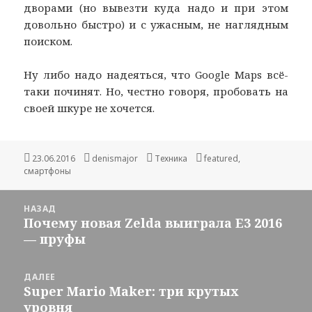
дворами (но вывезти куда надо и при этом
довольно быстро) и с ужасным, не наглядным
поиском.
Ну либо надо надеяться, что Google Maps всё-
таки починят. Но, честно говоря, пробовать на
своей шкуре не хочется.
Опубликовано
Автор
Рубрики
Метки
23.06.2016
denismajor
Техника
featured
,
смартфоны
Навигация
НАЗАД
по
Почему новая Zelda выиграла E3 2016
Предыдущая
записям
— пруфы
запись:
ДАЛЕЕ
Super Mario Maker: три крутых
Следующая
уровня
запись: