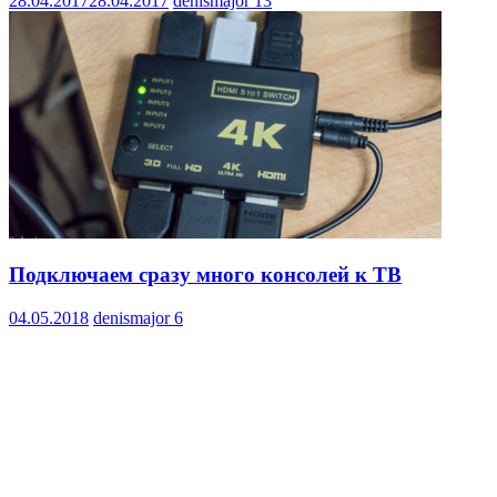
28.04.2017
28.04.2017
denismajor
13
Подключаем сразу много консолей к ТВ
04.05.2018
denismajor
6