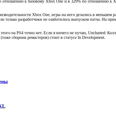
о отношению к базовому Xbox One и в 329% по отношению к Xb
роизводительности Xbox One, игры на него делались в меньшем ра
ли только разработчики не озаботились выпуском патча. На прим
 этого на PS4 точно нет. Если я ничего не путаю, Uncharted: Кол
n (тоже сборник ремастеров) стоит в статусе In Development.
лемы
 XL