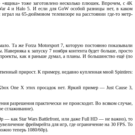
го «ящика» тоже заготовлено несколько плюшек. Впрочем, с 4K
War 4 и Halo 5. И если для GoW особой разницы нет, в каком
я играл на 65-дюймовом телевизоре на расстоянии где-то метр-
ло. Та же Forza Motorsport 7, которую постоянно показывали
. Наверняка к запуску 7 ноября контента будет больше, просто
 проекты, как я раньше думал, а планы. И большинство ещё (по
венный прирост. К примеру, недавно купленная мной Spintires:
Xbox One X этих просадок нет. Яркий пример — Just Cause 3,
ния разрешения практически не происходит. Во всяком случае,
ое сглаживание).
 — как Star Wars Battlefront, или даже Full HD — не важно), то
 увеличение фреймрейта для игр, где ограничение на 30 FPS. То
ожно теперь 1080/60p).