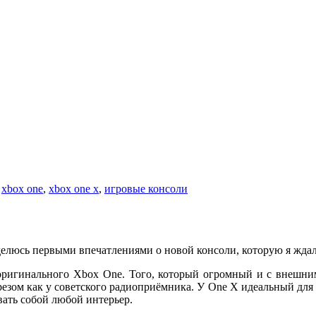
,
xbox one
,
xbox one x
,
игровые консоли
о делюсь первыми впечатлениями о новой консоли, которую я ждал
оригинального Xbox One. Того, который огромный и с внешним 
ырезом как у советского радиоприёмника. У One X идеальный дл
вать собой любой интерьер.