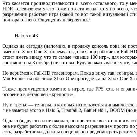
Что касается производительности и всего остального, то у м
HDR телевизором я его тоже потестировал, хотя из всего, ч
разрешении работает игра (какой-то вот такой визуальный сти
полтора от него. Ощущения невероятные.
Halo 5 в 4K
Однако на сегодня (напомню, в продажу консоль пока не пос
вместе с Xbox One X, почему-то до сих пор работает в Full-H
стоит иметь ввиду, что те самые «свыше 100 игр», для которы
состоянию на 3 ноября) не готовы. Буду держать вас в курсе, ка
Но вернёмся к Full-HD телевизорам. Пока я вижу так: те игры
MudRunner на обычном Xbox One проседает, а на Xbox One X 
Также преимущество заметно в играх, где FPS хоть и ограни
особенно в летающей «крепости».
Ну и третье — те игры, в которых используется динамическое
я не заметил этого в Halo 5, Titanfall 2, Battlefield 1, DOOM 
Однако (я другого и не ожидал, но просто не все это понимают)
она не будет работать с более высоким разрешением просто по 
есть, разработчики должны специально предусмотреть режим ув