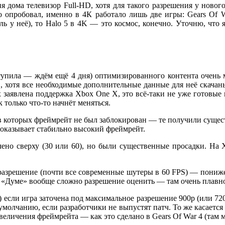
еня дома телевизор Full-HD, хотя для такого разрешения у ново
то опробовал, именно в 4К работало лишь две игры: Gears Of 
ль у неё), то Halo 5 в 4K — это космос, конечно. Уточню, что 
тупила — ждём ещё 4 дня) оптимизированного контента очень ма
D, хотя все необходимые дополнительные данные для неё скачаны
х заявлена поддержка Xbox One X, это всё-таки не уже готовые
к только что-то начнёт меняться.
, в которых фреймрейт не был заблокирован — те получили сущест
показывает стабильно высокий фреймрейт.
чено сверху (30 или 60), но были существенные просадки. На 
 разрешение (почти все современные шутеры в 60 FPS) — пониже
(но в «Думе» вообще сложно разрешение оценить — там очень плавн
 если игра заточена под максимальное разрешение 900p (или 720p
умолчанию, если разработчики не выпустят патч. То же касается
еличения фреймрейта — как это сделано в Gears Of War 4 (там м