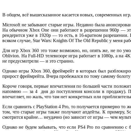
В общем, всё вышесказанное касается новых, современных игр. 
Microsoft не забывают старые игры. Недавно была анонсиров
На обычном Xbox One они работают в разрешении 960p — это 
рендерится уже в 1920p — то есть, в 16-кратном разрешении.
всяком случае, Star Wars: Knights Of The Old Republic у меня ра
Для игр Xbox 360 это тоже возможно, но, опять же, не по у
Oblivion. На Full-HD телевизоре игра работает в 1080p, а на
не предусмотрели — и это странно.
Однако игры Xbox 360, фреймрейт в которых был разблокиров
прирост фреймрейта. Вчера пробежался по тому самому болоту 
Короче говоря, первые впечатления по большей части положи
напомню — за 4 дня до поступления консоли в продажу). 
впечатляет, но жаль, что там нет конкретных или приблизитель
Если сравнить с PlayStation 4 Pro, то получается примерно то
том, что старые игры также получают апдейты. К примеру, S
смотрится крайне… неудачно (но зависит от игры — чем мультя
Однако не будем забывать, что если PS4 Pro по сравнению с