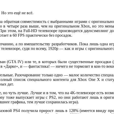
Но это ещё не всё.
ана обратная совместимость с выбранными играми с оригинально
в четыре раза выше, чем на оригинальном Xbox, но это меньш
 При этом, на Full-HD телевизоре производится даунсэмплинг до
ботает в 60 FPS практически без просадок.
молчанию, а по вмешательству разработчиков. Пока лишь одна и
 4K телевизоре, судя по всему, 1920p — как и игры с оригинальн
ан (GTA IV) или те, в которых были существенные просадки (
в «Дарке», и — фантастика! — ничего не тормозит в кои-то веки
тельные. Разочарование только одно — малое количество специа
Полный список специального контента для Xbox One X и ста
ных дат.
 же, но чуть лучше. Лучше и в том, что на 4K-телевизоре есть во
ony тоже выпускает игры с PS2, но они работают лишь в ориг
шнее графика, тем лучше сохранилась игра).
 базовой PS4 получила прирост лишь в 128% (имеется ввиду п