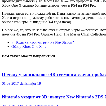
производительности), то Xbox One X — это прирост в 358% п
Xbox One X сильно больше смысла, чем в PS4 на PS4 Pro.
Правда, здесь есть и ложка дёгтя. Изначально из-за меньшей п
X, эти игры по-прежнему работают в том самом разрешении, ес
обновлять игры, вышедшие 3-4 года назад.
Но всё же, то, что не забываются и старые игры — респект. Вот
получит 4K на PS4 Pro. Однако Halo: The Master Chief Collectio
←
Куда катятся «игры» на PlayStation?
Обзор Xbox One X
→
Вам также может понравиться
Почему у консольного 4К-гейминга сейчас проб
01.03.2017
denismajor
19
Nintendo уходит от 3D: выпуск New Nintendo 2DS