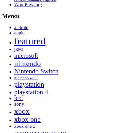
WordPress.org
Метки
android
apple
featured
jRPG
microsoft
nintendo
Nintendo Switch
nintendo wii u
playstation
playstation 4
RPG
sony
xbox
xbox one
xbox one x
игровые консоли