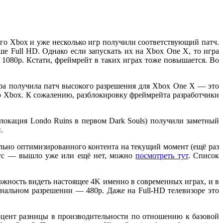
го Xbox и уже несколько игр получили соответствующий патч.
е Full HD. Однако если запускать их на Xbox One X, то игра
 1080p. Кстати, фреймрейт в таких играх тоже повышается. Во
гра получила патч высокого разрешения для Xbox One X — это
ого Xbox. К сожалению, разблокировку фреймрейта разработчики
локация Londo Ruins в первом Dark Souls) получили заметный
.
льно оптимизированного контента на текущий момент (ещё раз
тус — вышло уже или ещё нет, можно
посмотреть тут
. Список
зможность видеть настоящее 4K именно в современных играх, и в
инальном разрешении — 480p. Даже на Full-HD телевизоре это
роцент разницы в производительности по отношению к базовой