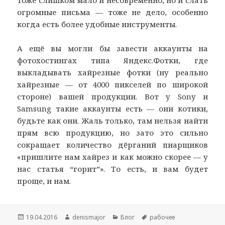
тоже слишком мало и несовременно, но и слать
огромные письма — тоже не дело, особенно
когда есть более удобные инструменты.
А ещё вы могли бы завести аккаунты на
фотохостингах типа Яндекс.Фотки, где
выкладывать хайрезные фотки (ну реально
хайрезные — от 4000 пикселей по широкой
стороне) вашей продукции. Вот у Sony и
Samsung такие аккаунты есть — они котики,
будьте как они. Жаль только, там нельзя найти
прям всю продукцию, но зато это сильно
сокращает количество дёрганий пиарщиков
«пришлите нам хайрез и как можно скорее — у
нас статья “горит”». То есть, и вам будет
проще, и нам.
Опубликовано
Автор
Рубрики
Метки
19.04.2016
denismajor
Блог
рабочее