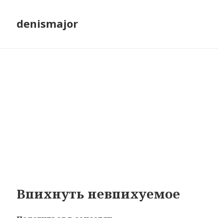
denismajor
Впихнуть невпихуемое