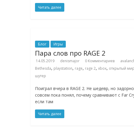
Читать далее
Блог
Игры
Пара слов про RAGE 2
14.05.2019
denismajor
0 Комментариев
avalanc
,
,
,
,
,
Bethesda
playstation
rage
rage 2
xbox
открытый ми
шутер
Поиграл вчера в RAGE 2. Не шедевр, но задорно
совсем пока понял, почему сравнивают с Far Cr
если там
Читать далее