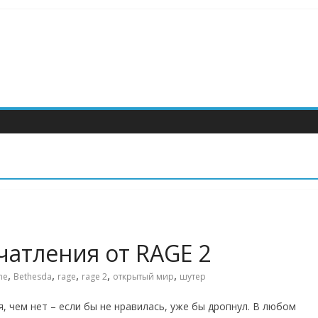
атления от RAGE 2
,
,
,
,
,
he
Bethesda
rage
rage 2
открытый мир
шутер
, чем нет – если бы не нравилась, уже бы дропнул. В любом