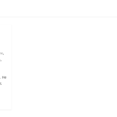
,
he
,
р
. Не
y,