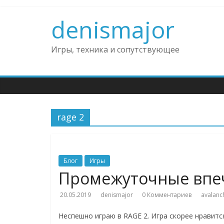
Skip
to
denismajor
content
Игры, техника и сопутствующее
rage 2
Блог
Игры
Промежуточные впеч
20.05.2019
denismajor
0 Комментариев
avalanc
Неспешно играю в RAGE 2. Игра скорее нравится