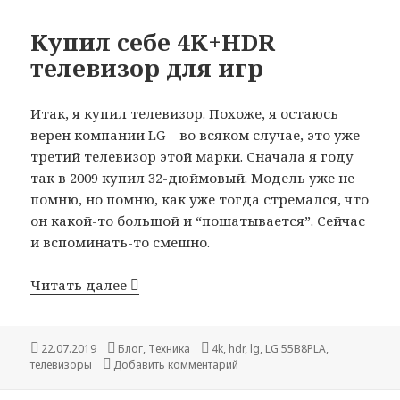
Купил себе 4K+HDR
телевизор для игр
Итак, я купил телевизор. Похоже, я остаюсь
верен компании LG – во всяком случае, это уже
третий телевизор этой марки. Сначала я году
так в 2009 купил 32-дюймовый. Модель уже не
помню, но помню, как уже тогда стремался, что
он какой-то большой и “пошатывается”. Сейчас
и вспоминать-то смешно.
Купил себе 4K+HDR телевизор для игр
Читать далее
Опубликовано
Рубрики
Метки
22.07.2019
Блог
,
Техника
4k
,
hdr
,
lg
,
LG 55B8PLA
,
к записи Купил себе 4K+HDR те
телевизоры
Добавить комментарий