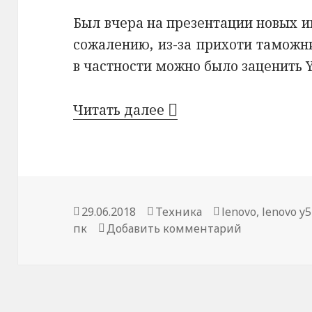
Был вчера на презентации новых иг
сожалению, из-за прихоти таможни
в частности можно было заценить 
Новые игровые ноутб
Читать далее
Опубликовано
Рубрики
Метки
29.06.2018
Техника
lenovo
,
lenovo y
к записи Но
пк
Добавить комментарий