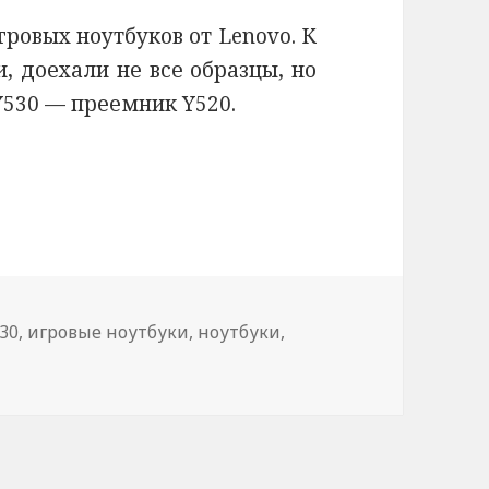
ровых ноутбуков от Lenovo. К
, доехали не все образцы, но
Y530 — преемник Y520.
уки от Lenovo
530
,
игровые ноутбуки
,
ноутбуки
,
вые игровые ноутбуки от Lenovo