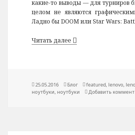
какие-то выводы — для турниров 
целом не являются графическим
Ладно бы DOOM или Star Wars: Batt
Новые игровые ПК и 
Читать далее
Опубликовано
Рубрики
Метки
25.05.2016
Блог
featured
,
lenovo
,
len
ноутбуки
,
ноутбуки
Добавить коммен