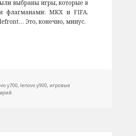
были выбраны игры, которые в
и флагманами: MKX и FIFA.
lefront… Это, конечно, минус.
ноутбуки от Lenovo
ovo y700
,
lenovo y900
,
игровые
к записи Новые игровые ПК и ноутбуки от Lenovo
тарий