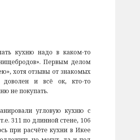
пать кухню надо в каком-то
 нищебродов». Первым делом
ею», хотя отзывы от знакомых
 доволен и всё ок, кто-то
ню не покупать.
анировали угловую кухню с
.е. 311 по длинной стене, 106
ось при расчёте кухни в Икее
едложить не могут, да и под