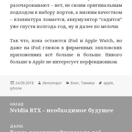
разочаровывают – нет, не своим оригинальным
подходом к набору портов, а низким качеством
– клавиатура ломается, аккумулятор “садится”
уже спустя полгода-год, ну и далее по мелочи.
Так что, пока остаются iPad и Apple Watch, но
даже на iPad глюков в фирменных эппловских
приложениях всё больше и больше. Никого
больше в Apple не интересует перфекционизм.
Опубликовано
Автор
Рубрики
Метки
24.09.2018
denismajor
Блог
,
Техника
apple
,
iphone
Навигация
НАЗАД
по
Nvidia RTX – необходимое будущее
Предыдущая
записям
запись:
ДАЛЕЕ