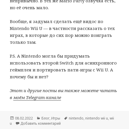
непривычно. В тех же Mario Party озвучка есть,
но её очень мало.
Вообще, я задумал сделать ещё видос по
Nintendo Wii U — в частности рассказать о тех
играх, в которые до сих пор можно поиграть
только там.
P.S. А Nintendo могла бы придумать
использовать второй Switch для асинхронного
геймплея и портировать пати-игры с Wii U. А
почему бы и нет?
Этот и другие посты вы также можете читать
в
моём Telegram-канале
Опубликовано
Рубрики
Метки
08.02.2022
Блог
,
Игры
nintendo
,
nintendo wii u
,
wii
к записи Wii U всё ещё “тащит”
u
Добавить комментарий